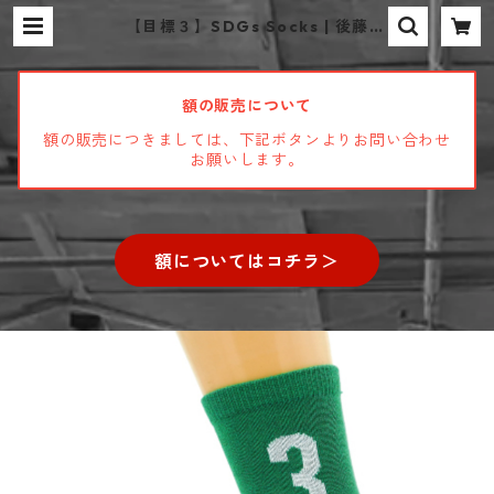
【目標３】SDGs Socks | 後藤
（正）靴下工場
額の販売について
額の販売につきましては、下記ボタンよりお問い合わせ
お願いします。
額についてはコチラ＞