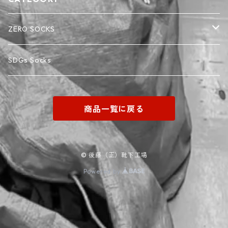
ZERO SOCKS
ベビー・キッズサイズ
SDGs Socks
レディース・メンズサイズ
商品一覧に戻る
© 後藤（正）靴下工場
Powered by