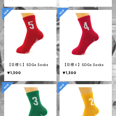
【目標５】SDGs Socks
【目標４】SDGs Socks
¥1,300
¥1,300